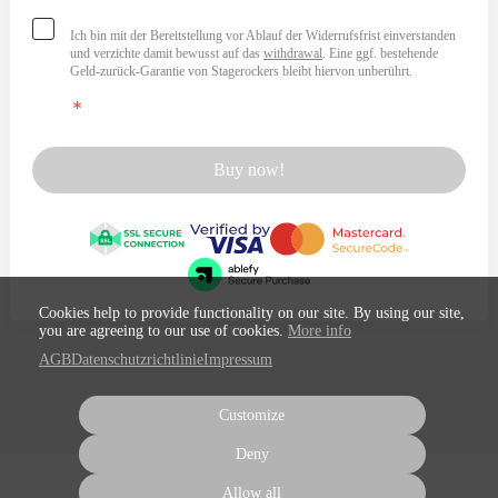
Ich bin mit der Bereitstellung vor Ablauf der Widerrufsfrist einverstanden
und verzichte damit bewusst auf das
withdrawal
. Eine ggf. bestehende
Geld-zurück-Garantie von Stagerockers bleibt hiervon unberührt.
Buy now!
Cookies help to provide functionality on our site. By using our site,
you are agreeing to our use of cookies.
More info
AGB
Datenschutzrichtlinie
Impressum
Customize
Deny
Allow all