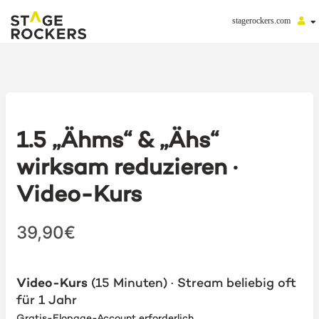
stagerockers.com
1.5 „Ähms“ & „Ähs“
wirksam reduzieren ·
Video-Kurs
39,90€
Video-Kurs
(15 Minuten) · Stream beliebig oft
für 1 Jahr
Gratis-Elopage-Account erforderlich