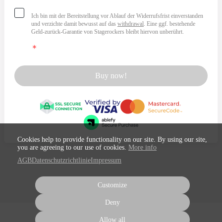
Ich bin mit der Bereitstellung vor Ablauf der Widerrufsfrist einverstanden
und verzichte damit bewusst auf das
withdrawal
. Eine ggf. bestehende
Geld-zurück-Garantie von Stagerockers bleibt hiervon unberührt.
Buy now!
Cookies help to provide functionality on our site. By using our site,
you are agreeing to our use of cookies.
More info
AGB
Datenschutzrichtlinie
Impressum
Customize
Deny
Allow all