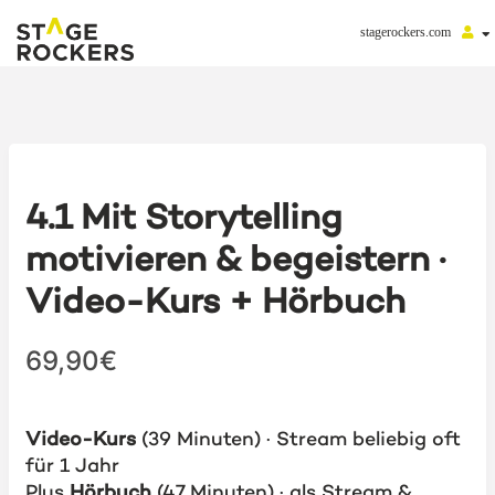
stagerockers.com
4.1 Mit Storytelling
motivieren & begeistern ·
Video-Kurs + Hörbuch
69,90€
Video-Kurs
(39 Minuten) · Stream beliebig oft
für 1 Jahr
Plus
Hörbuch
(47 Minuten) · als Stream &