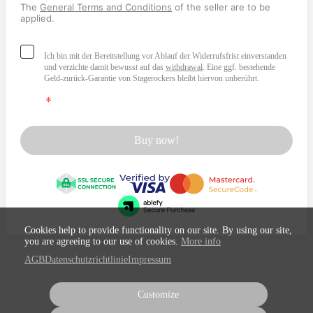
The
General Terms and Conditions
of the seller are to be
applied.
Ich bin mit der Bereitstellung vor Ablauf der Widerrufsfrist einverstanden
und verzichte damit bewusst auf das
withdrawal
. Eine ggf. bestehende
Geld-zurück-Garantie von Stagerockers bleibt hiervon unberührt.
Buy now!
Cookies help to provide functionality on our site. By using our site,
you are agreeing to our use of cookies.
More info
AGB
Datenschutzrichtlinie
Impressum
Customize