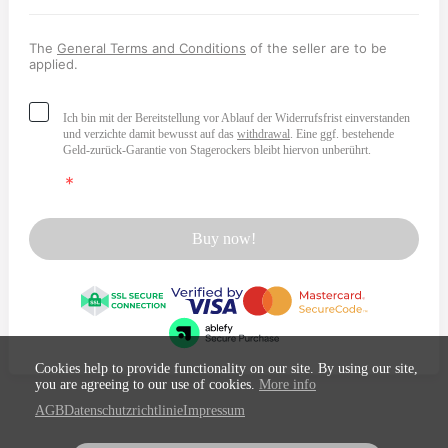
The
General Terms and Conditions
of the seller are to be
applied.
Ich bin mit der Bereitstellung vor Ablauf der Widerrufsfrist einverstanden
und verzichte damit bewusst auf das
withdrawal
. Eine ggf. bestehende
Geld-zurück-Garantie von Stagerockers bleibt hiervon unberührt.
Buy now!
Cookies help to provide functionality on our site. By using our site,
you are agreeing to our use of cookies.
More info
AGB
Datenschutzrichtlinie
Impressum