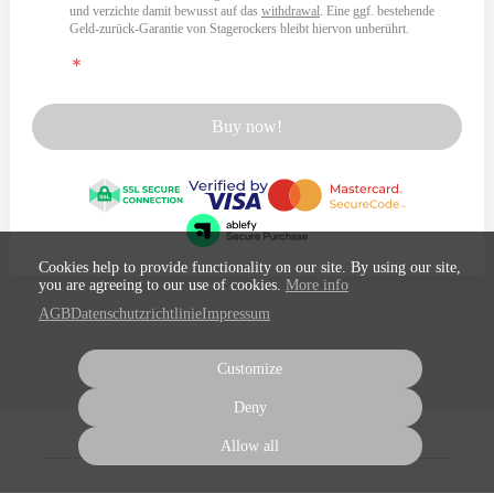
und verzichte damit bewusst auf das
withdrawal
. Eine ggf. bestehende
Geld-zurück-Garantie von Stagerockers bleibt hiervon unberührt.
Buy now!
Cookies help to provide functionality on our site. By using our site,
you are agreeing to our use of cookies.
More info
AGB
Datenschutzrichtlinie
Impressum
Customize
Deny
Allow all