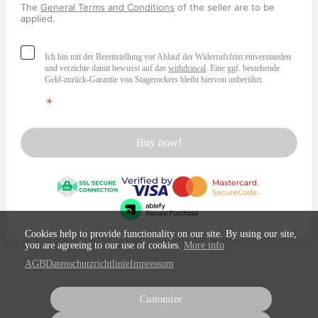
The
General Terms and Conditions
of the seller are to be
applied.
Ich bin mit der Bereitstellung vor Ablauf der Widerrufsfrist einverstanden
und verzichte damit bewusst auf das
withdrawal
. Eine ggf. bestehende
Geld-zurück-Garantie von Stagerockers bleibt hiervon unberührt.
Buy now!
Cookies help to provide functionality on our site. By using our site,
you are agreeing to our use of cookies.
More info
AGB
Datenschutzrichtlinie
Impressum
Customize