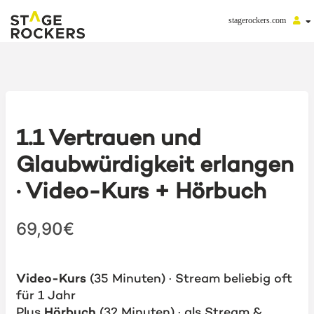
stagerockers.com
1.1 Vertrauen und
Glaubwürdigkeit erlangen
· Video-Kurs + Hörbuch
69,90€
Video-Kurs
(35 Minuten)
·
Stream beliebig oft
für 1 Jahr
Plus
Hörbuch
(32 Minuten)
· als
Stream &