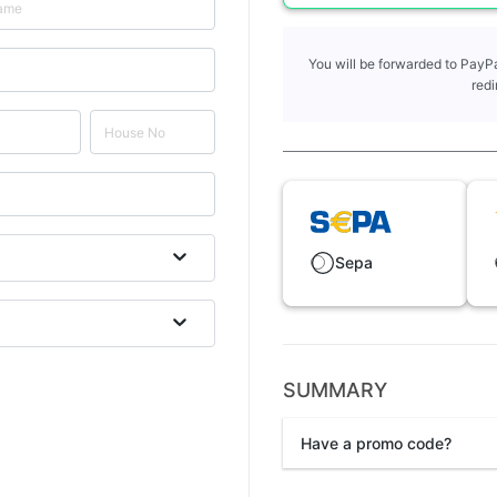
You will be forwarded to PayPa
redi
Sepa
SUMMARY
Have a promo code?
Promo code