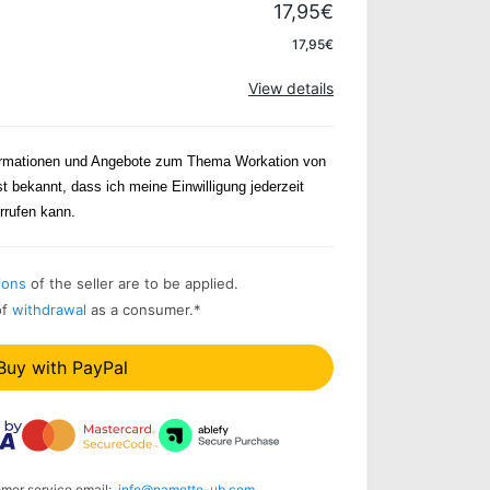
17,95€
Apply
17,95€
View details
formationen und Angebote zum Thema Workation von
st bekannt, dass ich meine Einwilligung jederzeit
rrufen kann.
ions
of the seller are to be applied.
of
withdrawal
as a consumer.
*
Buy with PayPal
omer service email:
info@namotto-ub.com