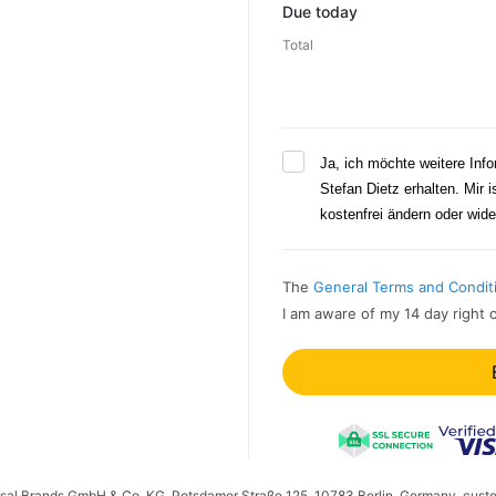
Due today
Total
Ja, ich möchte weitere In
Stefan Dietz erhalten. Mir i
kostenfrei ändern oder wide
The
General Terms and Condit
I am aware of my 14 day right 
ersal Brands GmbH & Co. KG, Potsdamer Straße 125, 10783 Berlin, Germany, cust