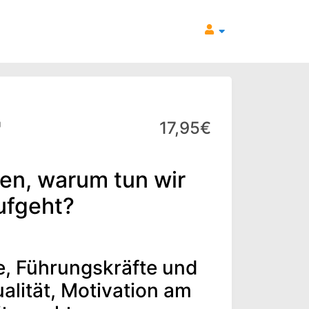
"
17,95€
len, warum tun wir
ufgeht?
e, Führungskräfte und
alität, Motivation am