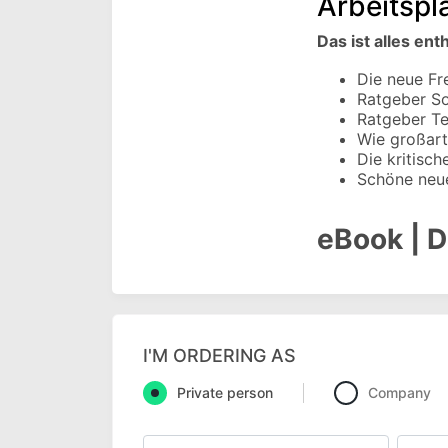
Arbeitspl
Das ist alles ent
Die neue Fr
Ratgeber So
Ratgeber Te
Wie großart
Die kritisc
Schöne neue
eBook | D
I'M ORDERING AS
Private person
Company