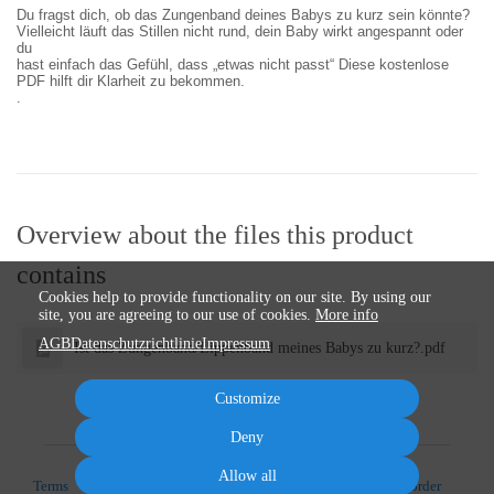
Du fragst dich, ob das Zungenband deines Babys zu kurz sein könnte?
Vielleicht läuft das Stillen nicht rund, dein Baby wirkt angespannt oder
du
hast einfach das Gefühl, dass „etwas nicht passt“ Diese kostenlose
PDF hilft dir Klarheit zu bekommen.
.
Overview about the files this product
contains
Cookies help to provide functionality on our site. By using our
site, you are agreeing to our use of cookies.
More info
AGB
Datenschutzrichtlinie
Impressum
Ist das Zungenband/Lippenband meines Babys zu kurz?.pdf
Customize
Deny
Allow all
Terms
Privacy
Imprint
Cancel subscription
Cancel order