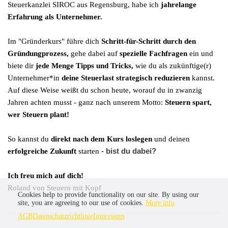
Steuerkanzlei SIROC aus Regensburg, habe ich
jahrelange
Erfahrung als Unternehmer.
Im "Gründerkurs" führe dich
Schritt-für-Schritt durch den
Gründungprozess,
gehe dabei auf
spezielle Fachfragen
ein und
biete dir
jede Menge Tipps und Tricks,
wie du als zukünftige(r)
Unternehmer*in
deine Steuerlast strategisch reduzieren
kannst.
Auf diese Weise weißt du schon heute, worauf du in zwanzig
Jahren achten musst - ganz nach unserem Motto:
Steuern spart,
wer Steuern plant!
So kannst du
direkt nach dem Kurs loslegen
und deinen
- bist du dabei?
erfolgreiche Zukunft
starten
Ich freu mich auf dich!
Roland von Steuern mit Kopf
Cookies help to provide functionality on our site. By using our
site, you are agreeing to our use of cookies.
More info
AGB
Datenschutzrichtlinie
Impressum