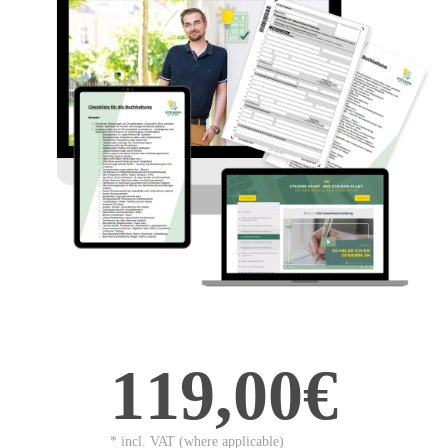
119,00€
* incl. VAT (where applicable)