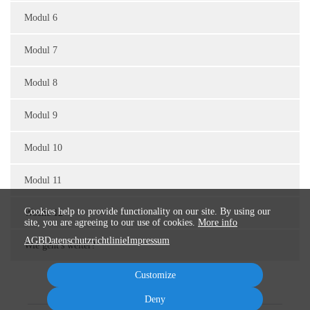
Modul 6
Modul 7
Modul 8
Modul 9
Modul 10
Modul 11
Cookies help to provide functionality on our site. By using our
Woche 12
site, you are agreeing to our use of cookies.
More info
AGB
Datenschutzrichtlinie
Impressum
Wie geht's weiter?
Customize
Deny