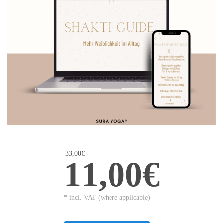
33,00€
11,00€
* incl. VAT (where applicable)