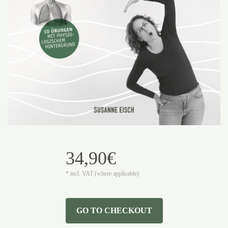
34,90€
* incl. VAT (where applicable)
GO TO CHECKOUT