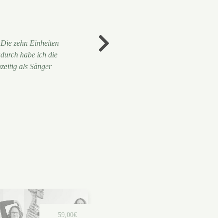
 Die zehn Einheiten
Durch das Potential Oriented 
adurch habe ich die
bekommen – ich entdecke, wie
eitig als Sänger
meine stim
59,00€
34,9