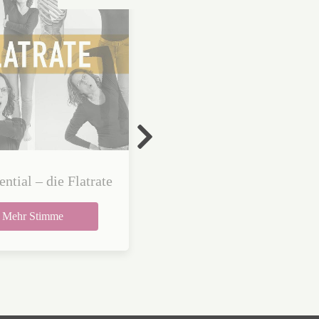
ential – die Flatrate
Be Vocal: Stimmliches
Potenzial entfalten
Mehr Stimme
Mehr Stimme