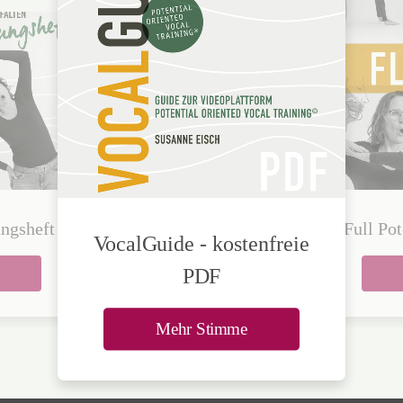
ngsheft
wertige
Full Pot
VocalGuide - kostenfreie
ng
PDF
Mehr Stimme