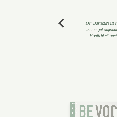
Der Basiskurs ist 
bauen gut aufeinan
st Singen einfach – ich komm
Möglichkeit auc
. Toll, dass es die Online-
165,00€