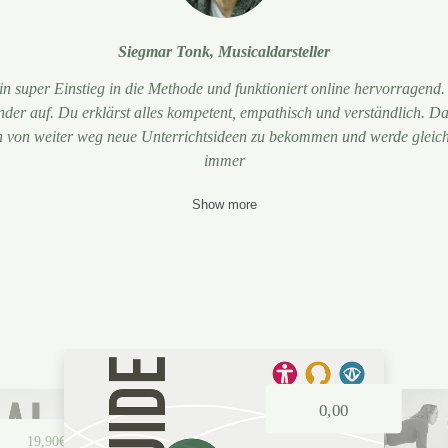
Siegmar Tonk, Musicaldarsteller
ein super Einstieg in die Methode und funktioniert online hervorragend.
der auf. Du erklärst alles kompetent, empathisch und verständlich. D
h von weiter weg neue Unterrichtsideen zu bekommen und werde gleichz
immer
Show more
0,00
39,00€
19,90€