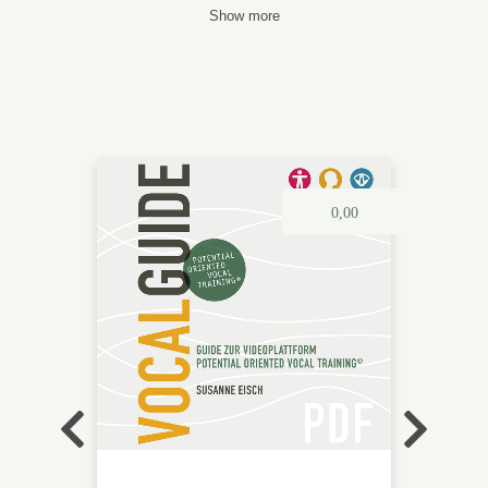
eingestellt, die ich
selbst -
Show more
165,00€
39,00€
0,00