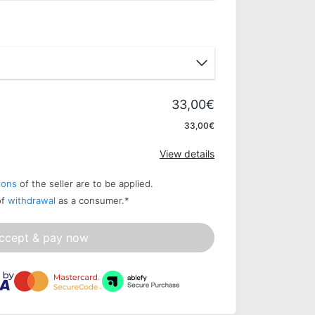
33,00€
Apply
33,00€
View details
ions
of the seller are to be applied.
of
withdrawal
as a consumer.
*
ccept & pay now