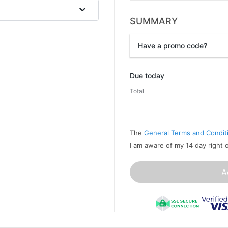
SUMMARY
Have a promo code?
Promo code
Due today
Total
The
General Terms and Condit
I am aware of my 14 day right 
A