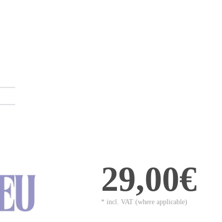
29,00€
* incl. VAT (where applicable)