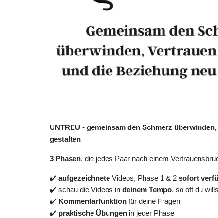
UNTREU - gemeinsam den Schmerz überwinden, V
gestalten
3 Phasen
, die jedes Paar nach einem Vertrauensbru
✔️
aufgezeichnete
Videos, Phase 1 & 2
sofort verf
✔️ schau die Videos in
deinem Tempo
, so oft du wills
✔️
Kommentarfunktion
für deine Fragen
✔️
praktische Übungen
in jeder Phase