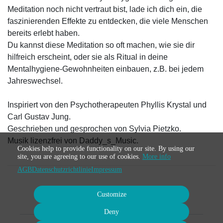
Meditation noch nicht vertraut bist, lade ich dich ein, die
faszinierenden Effekte zu entdecken, die viele Menschen
bereits erlebt haben.
Du kannst diese Meditation so oft machen, wie sie dir
hilfreich erscheint, oder sie als Ritual in deine
Mentalhygiene-Gewohnheiten einbauen, z.B. bei jedem
Jahreswechsel.
Inspiriert von den Psychotherapeuten Phyllis Krystal und
Carl Gustav Jung.
Geschrieben und gesprochen von Sylvia Pietzko.
Musik lizenzfrei von Daddy_s_Music.
Cookies help to provide functionality on our site. By using our
site, you are agreeing to our use of cookies.
More info
AGB
Datenschutzrichtlinie
Impressum
Customize
Deny