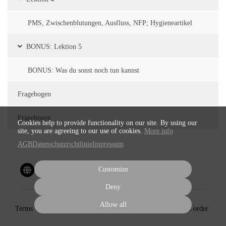
PMS, Zwischenblutungen, Ausfluss, NFP; Hygieneartikel
BONUS: Lektion 5
BONUS: Was du sonst noch tun kannst
Fragebogen
Fragebogen
Cookies help to provide functionality on our site. By using our
site, you are agreeing to our use of cookies.
More info
AGB
Datenschutzrichtlinie
Impressum
Customize
Deny
Allow all
Terms
Privacy
Imprint
Cancel subscription
Cancel order