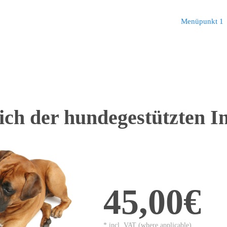
Menüpunkt 1
ch der hundegestützten In
45,00€
* incl. VAT (where applicable)