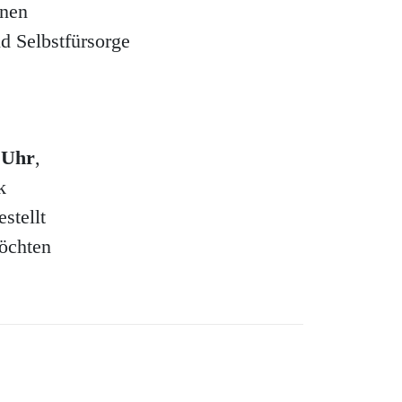
inen
d Selbstfürsorge
 Uhr
,
k
stellt
möchten