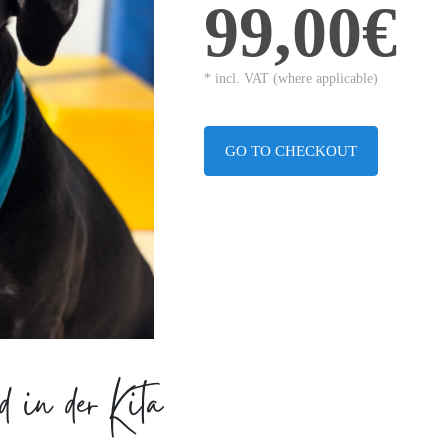
99,00€
* incl. VAT (where applicable)
GO TO CHECKOUT
n der Kita