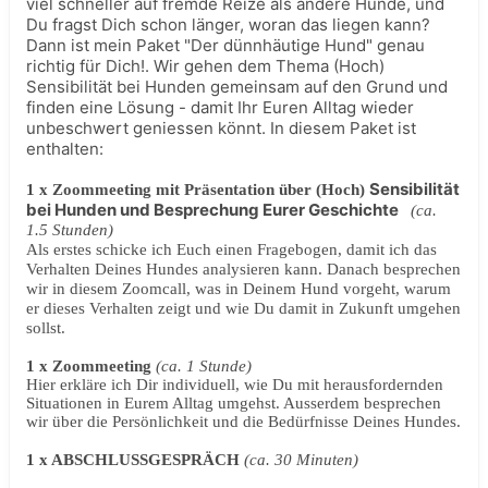
viel schneller auf fremde Reize als andere Hunde, und
Du fragst Dich schon länger, woran das liegen kann?
Dann ist mein Paket "Der dünnhäutige Hund" genau
richtig für Dich!. Wir gehen dem Thema (Hoch)
Sensibilität bei Hunden gemeinsam auf den Grund und
finden eine Lösung - damit Ihr Euren Alltag wieder
unbeschwert geniessen könnt. In diesem Paket ist
enthalten:
Sensibilität
1 x Zoommeeting mit Präsentation über (Hoch)
bei Hunden und Besprechung Eurer
Geschichte
(ca.
1.5 Stunden)
Als erstes schicke ich Euch einen Fragebogen, damit ich das
Verhalten Deines Hundes
analysieren kann. Danach besprechen
wir in diesem Zoomcall, was in Deinem Hund vorgeht, warum
er dieses Verhalten zeigt und wie Du damit in Zukunft umgehen
sollst.
1 x Zoommeeting
(ca. 1 Stunde)
Hier erkläre ich Dir individuell, wie Du mit herausfordernden
Situationen in Eurem Alltag umgehst. Ausserdem besprechen
wir über die Persönlichkeit und die Bedürfnisse Deines Hundes.
1 x ABSCHLUSSGESPRÄCH
(ca. 30 Minuten)