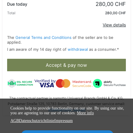
280,00 CHF
Due today
Total
280,00 CHF
Apply
View details
The
General Terms and Conditions
of the seller are to be
applied.
I am aware of my 14 day right of
withdrawal
as a consumer.
*
Accept & pay now
The contractual partner is namotto Universal Brands GmbH & Co. KG,
Potsdamer Straße 125, 10783 Berlin, Germany, customer service email:
Cookies help to provide functionality on our site. By using our site,
info@namotto-ub.com
you are agreeing to our use of cookies.
More info
AGB
Datenschutzrichtlinie
Impressum