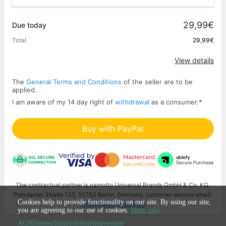
Promo code
29,99€
Due today
Total
29,99€
Apply
View details
The
General Terms and Conditions
of the seller are to be
applied.
I am aware of my 14 day right of
withdrawal
as a consumer.
*
Buy with PayPal
The contractual partner is namotto Universal Brands GmbH & Co. KG,
Potsdamer Straße 125, 10783 Berlin, Germany, customer service email:
Cookies help to provide functionality on our site. By using our site,
info@namotto-ub.com
you are agreeing to our use of cookies.
More info
AGB
Datenschutzrichtlinie
Impressum