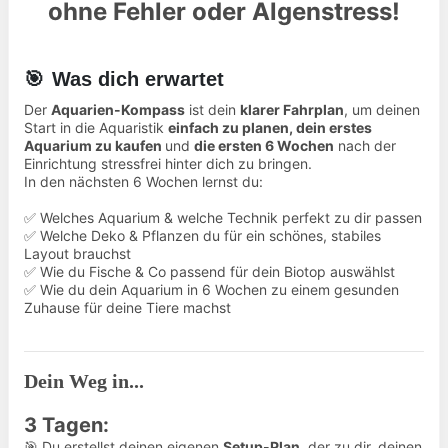
ohne Fehler oder Algenstress!
🎯
Was dich erwartet
Der
Aquarien-Kompass
ist dein
klarer Fahrplan
, um deinen
Start in die Aquaristik
einfach zu planen, dein erstes
Aquarium zu kaufen
und
die ersten 6 Wochen
nach der
Einrichtung stressfrei hinter dich zu bringen.
In den nächsten 6 Wochen lernst du:
✅ Welches Aquarium & welche Technik perfekt zu dir passen
✅ Welche Deko & Pflanzen du für ein schönes, stabiles
Layout brauchst
✅ Wie du Fische & Co passend für dein Biotop auswählst
✅ Wie du dein Aquarium in 6 Wochen zu einem gesunden
Zuhause für deine Tiere machst
Dein Weg in...
3 Tagen:
🎯 Du erstellst deinen eigenen
Setup-Plan
, der zu dir, deinen