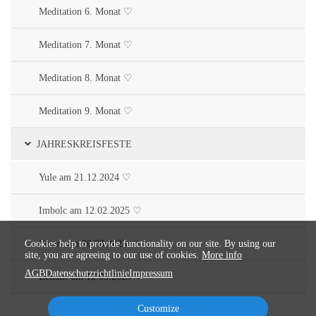
Meditation 6. Monat ♡
Meditation 7. Monat ♡
Meditation 8. Monat ♡
Meditation 9. Monat ♡
JAHRESKREISFESTE
Yule am 21.12.2024 ♡
Imbolc am 12.02.2025 ♡
Cookies help to provide functionality on our site. By using our
Ostara am 20.03.2025 ♡
site, you are agreeing to our use of cookies.
More info
AGB
Datenschutzrichtlinie
Impressum
Beltane am 12.05.2025 ♡
Customize