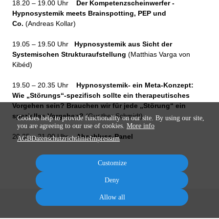
18.20 – 19.00 Uhr
Der Kompetenzscheinwerfer -
Hypnosystemik meets Brainspotting, PEP und
Co.
(Andreas Kollar)
19.05 – 19.50 Uhr
Hypnosystemik aus Sicht der
Systemischen Strukturaufstellung
(Matthias Varga von
Kibéd)
19.50 – 20.35 Uhr
Hypnosystemik- ein Meta-Konzept:
Wie „Störungs“-spezifisch sollte ein therapeutisches
Vorgehen sein? Brauchen wir für jede „Störung“ ein
spezielles Vorgehen?
(Gunther Schmidt)
Cookies help to provide functionality on our site. By using our site,
you are agreeing to our use of cookies.
More info
20.35 – 21.00 Uhr
Abschluss-Panel
AGB
Datenschutzrichtlinie
Impressum
Customize
Deny
Allow all