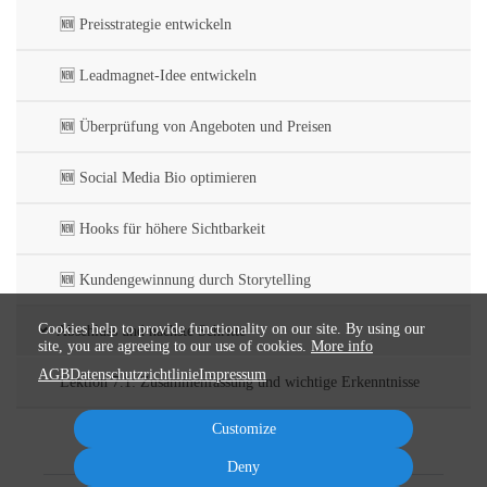
🆕 Preisstrategie entwickeln
🆕 Leadmagnet-Idee entwickeln
🆕 Überprüfung von Angeboten und Preisen
🆕 Social Media Bio optimieren
🆕 Hooks für höhere Sichtbarkeit
🆕 Kundengewinnung durch Storytelling
Cookies help to provide functionality on our site. By using our
Abschluss und nächste Schritte
site, you are agreeing to our use of cookies.
More info
AGB
Datenschutzrichtlinie
Impressum
Lektion 7.1: Zusammenfassung und wichtige Erkenntnisse
Customize
Deny