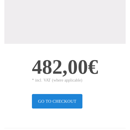
482,00€
* incl. VAT (where applicable)
GO TO CHECKOUT