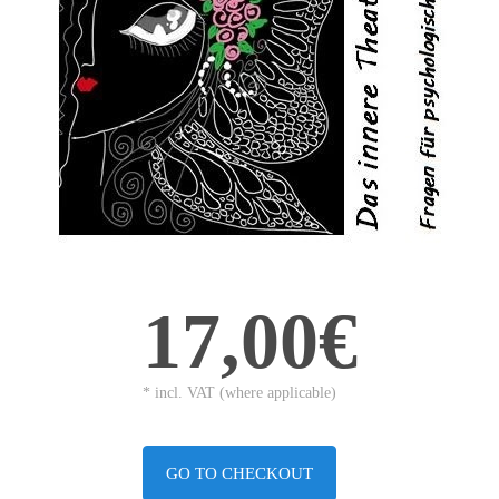
17,00€
* incl. VAT (where applicable)
GO TO CHECKOUT