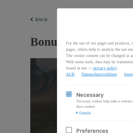
BACK
Bonus: Meet&Greet
For the use of our pages and products, w
pages, others help to analyze the use an
The cookie consent can be changed at an
With some tools, data may be transmitted
found in our ->
privacy policy
AGB
Datenschutzrichtlinie
Impr
Necessary
Necessary cookies help make a website us
these cookies.
Details
Preferences