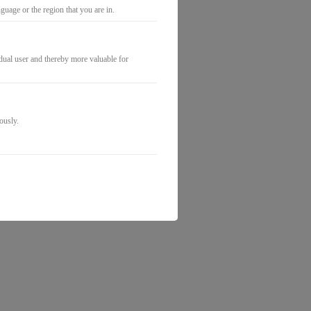
uage or the region that you are in.
idual user and thereby more valuable for
ously.