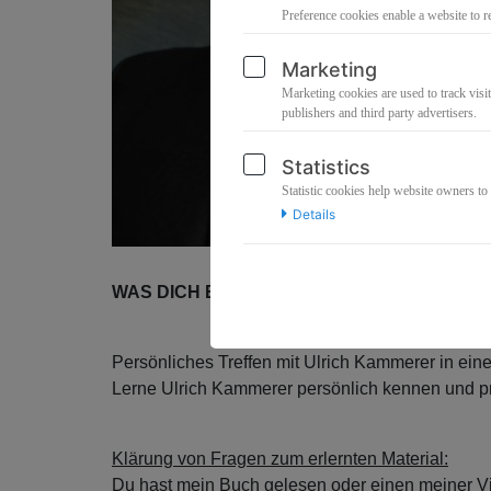
Preference cookies enable a website to r
Marketing
Marketing cookies are used to track visit
publishers and third party advertisers.
Statistics
Statistic cookies help website owners to
Details
WAS DICH ERWARTET
Persönliches Treffen mit Ulrich Kammerer in ein
Lerne Ulrich Kammerer persönlich kennen und pro
Klärung von Fragen zum erlernten Material:
Du hast mein Buch gelesen oder einen meiner V