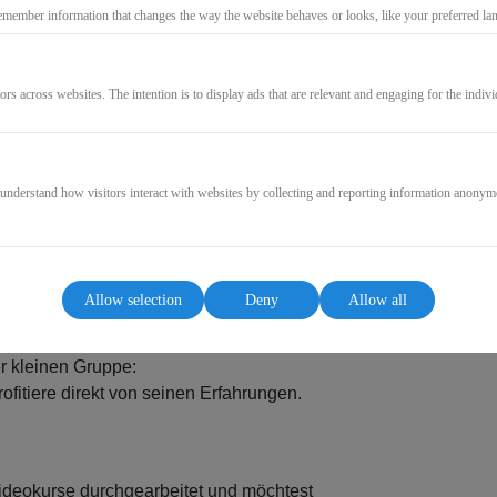
emember information that changes the way the website behaves or looks, like your preferred lang
ors across websites. The intention is to display ads that are relevant and engaging for the indiv
 understand how visitors interact with websites by collecting and reporting information anonym
Allow selection
Deny
Allow all
er kleinen Gruppe:
fitiere direkt von seinen Erfahrungen.
ideokurse durchgearbeitet und möchtest