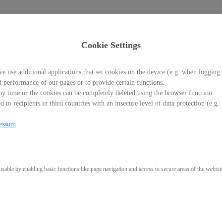
Cookie Settings
 mit Ulrich Kammerer
e use additional applications that set cookies on the device (e.g. when logging 
d performance of our pages or to provide certain functions.
y time or the cookies can be completely deleted using the browser function.
 to recipients in third countries with an insecure level of data protection (e.
essum
able by enabling basic functions like page navigation and access to secure areas of the websit
GET IT FOR 0,00