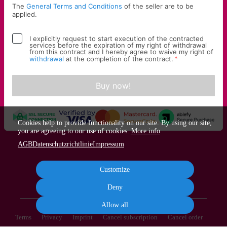
The
General Terms and Conditions
of the seller are to be
applied.
I explicitly request to start execution of the contracted
services before the expiration of my right of withdrawal
from this contract and I hereby agree to waive my right of
*
withdrawal
at the completion of the contract.
Buy now!
Cookies help to provide functionality on our site. By using our site,
you are agreeing to our use of cookies.
More info
AGB
Datenschutzrichtlinie
Impressum
Customize
Deny
Allow all
Terms
Privacy
Imprint
Cancel subscription
Cancel order