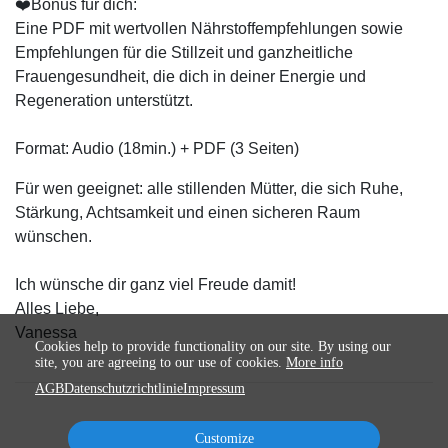
❤️Bonus für dich:
Eine PDF mit wertvollen Nährstoffempfehlungen sowie
Empfehlungen für die Stillzeit und ganzheitliche
Frauengesundheit, die dich in deiner Energie und
Regeneration unterstützt.
Format: Audio (18min.) + PDF (3 Seiten)
Für wen geeignet: alle stillenden Mütter, die sich Ruhe,
Stärkung, Achtsamkeit und einen sicheren Raum
wünschen.
Ich wünsche dir ganz viel Freude damit!
Alles Liebe,
Vanessa
Cookies help to provide functionality on our site. By using our
site, you are agreeing to our use of cookies.
More info
AGB
Datenschutzrichtlinie
Impressum
Customize