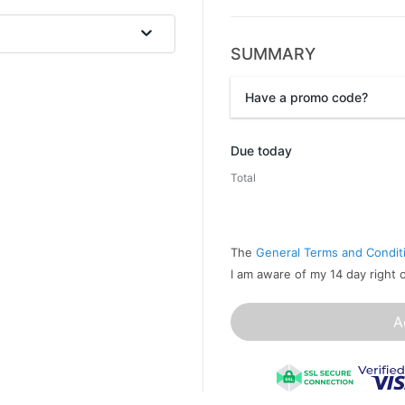
SUMMARY
Have a promo code?
Promo code
Due today
Total
The
General Terms and Condit
I am aware of my 14 day right 
A