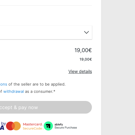
19,00€
Apply
19,00€
View details
ions
of the seller are to be applied.
of
withdrawal
as a consumer.
*
ccept & pay now