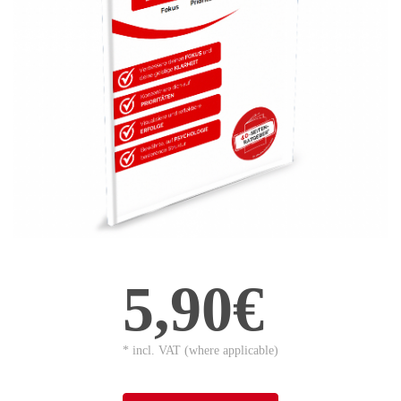
5,90€
* incl. VAT (where applicable)