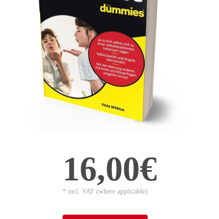
16,00€
* incl. VAT (where applicable)