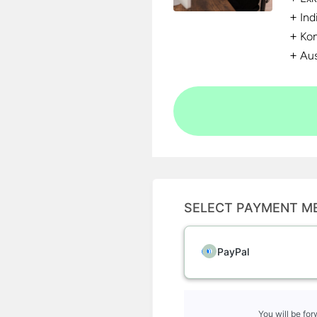
+
Ind
+
Kon
+
Aus
SELECT PAYMENT M
PayPal
You will be fo