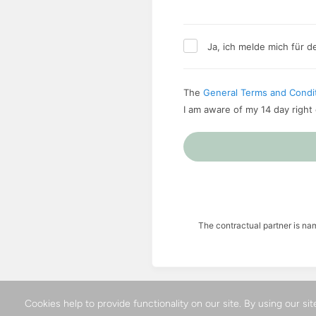
Ja, ich melde mich für 
The
General Terms and Condi
I am aware of my 14 day right
The contractual partner is n
Cookies help to provide functionality on our site. By using our si