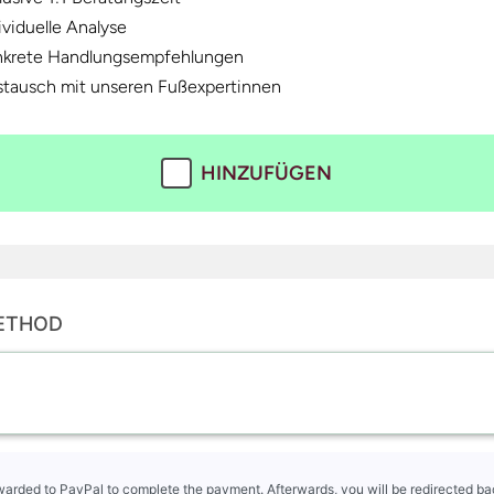
ividuelle Analyse
krete Handlungsempfehlungen
tausch mit unseren Fußexpertinnen
HINZUFÜGEN
ETHOD
rwarded to PayPal to complete the payment. Afterwards, you will be redirected bac