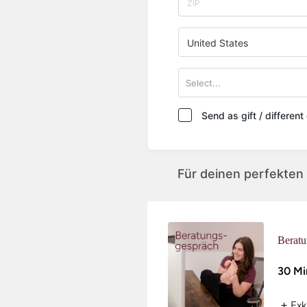
United States
Select...
Send as gift / differen
Für deinen perfekten 
Beratu
30 Mi
+
Exk