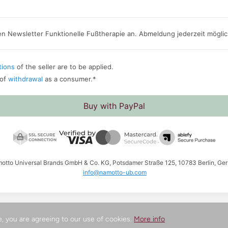
den Newsletter Funktionelle Fußtherapie an. Abmeldung jederzeit möglic
tions
of the seller are to be applied.
 of
withdrawal
as a consumer.
*
Buy with PayPal
amotto Universal Brands GmbH & Co. KG, Potsdamer Straße 125, 10783 Berlin, Ger
info@namotto-ub.com
te, you are agreeing to our use of cookies.
More info