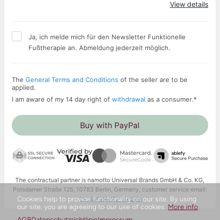
View details
Ja, ich melde mich für den Newsletter Funktionelle
Fußtherapie an. Abmeldung jederzeit möglich.
The
General Terms and Conditions
of the seller are to be
applied.
I am aware of my 14 day right of
withdrawal
as a consumer.
*
Buy with PayPal
The contractual partner is namotto Universal Brands GmbH & Co. KG,
Potsdamer Straße 125, 10783 Berlin, Germany, customer service email:
info@namotto-ub.com
Cookies help to provide functionality on our site. By using
our site, you are agreeing to our use of cookies.
More info
AGB
Datenschutzrichtlinie
Impressum