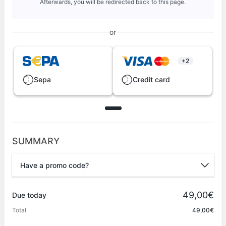
Afterwards, you will be redirected back to this page.
or
+2
Sepa
Credit card
SUMMARY
Have a promo code?
Promo code
49,00€
Due today
Total
49,00€
Apply