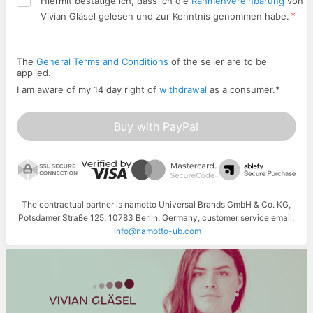
Hiermit bestätige ich, dass ich die
Rahmenvereinbarung
von
*
Vivian Gläsel gelesen und zur Kenntnis genommen habe.
The
General Terms and Conditions
of the seller are to be
applied.
I am aware of my 14 day right of
withdrawal
as a consumer.
*
Buy with PayPal
The contractual partner is namotto Universal Brands GmbH & Co. KG,
Potsdamer Straße 125, 10783 Berlin, Germany, customer service email:
info@namotto-ub.com