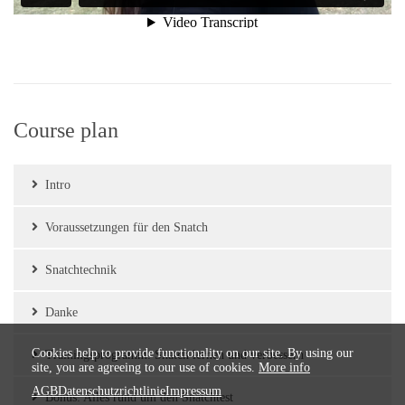
Course plan
Intro
Voraussetzungen für den Snatch
Snatchtechnik
Danke
Cookies help to provide functionality on our site. By using our
Trainingsprogramm: Snatch lernen und verbessern
site, you are agreeing to our use of cookies.
More info
AGB
Datenschutzrichtlinie
Impressum
Bonus: Alles rund um den Snatchtest