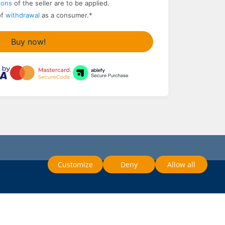
ions
of the seller are to be applied.
of
withdrawal
as a consumer.
*
Buy now!
Customize
Deny
Allow all