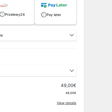
Przelewy24
Pay later
ns
49,00€
Apply
49,00€
View details