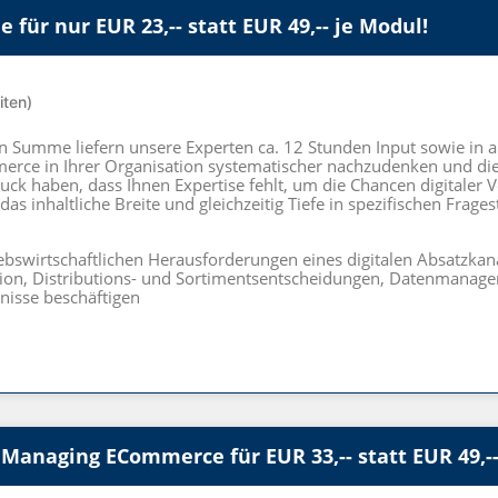
 für nur EUR 23,-- statt EUR 49,-- je Modul!
iten)
n Summe liefern unsere Experten ca. 12 Stunden Input sowie in a
merce in Ihrer Organisation systematischer nachzudenken und di
ck haben, dass Ihnen Expertise fehlt, um die Chancen digitaler 
as inhaltliche Breite und gleichzeitig Tiefe in spezifischen Frages
iebswirtschaftlichen Herausforderungen eines digitalen Absatzkana
tion, Distributions- und Sortimentsentscheidungen, Datenmanagem
bnisse beschäftigen
Managing ECommerce für EUR 33,-- statt EUR 49,--