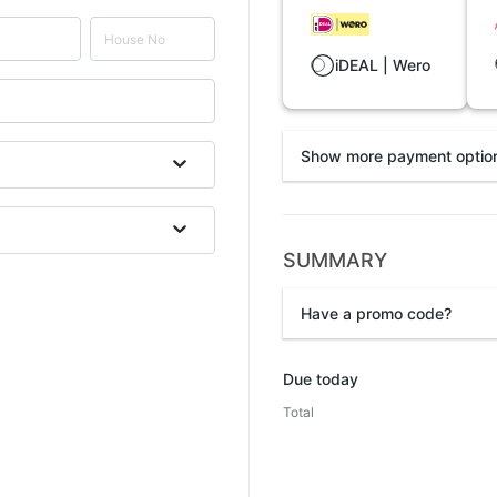
iDEAL | Wero
Show more payment optio
SUMMARY
Bank wire
Have a promo code?
Promo code
Due today
Total