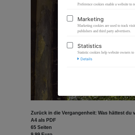
Preference cookies enable a website to r
Marketing
Marketing cookies are used to track visit
publishers and third party advertisers.
Statistics
Statistic cookies help website owners to
Details
Zurück in die Vergangenheit: Was hättest du 
A4 als PDF
65 Seiten
9.99 Euro