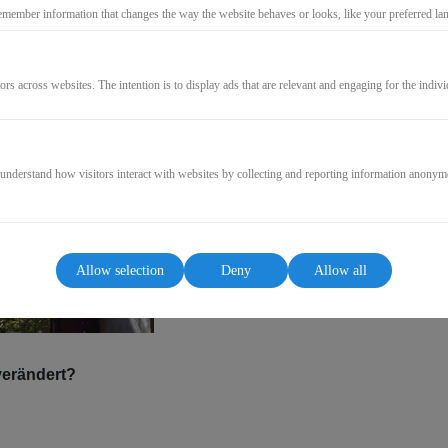
9,99€
emember information that changes the way the website behaves or looks, like your preferred lang
* incl. VAT (where applicable)
ors across websites. The intention is to display ads that are relevant and engaging for the indiv
GO TO CHECKOUT
 understand how visitors interact with websites by collecting and reporting information anonym
Allow selection
Deny
Allow all
verändert?