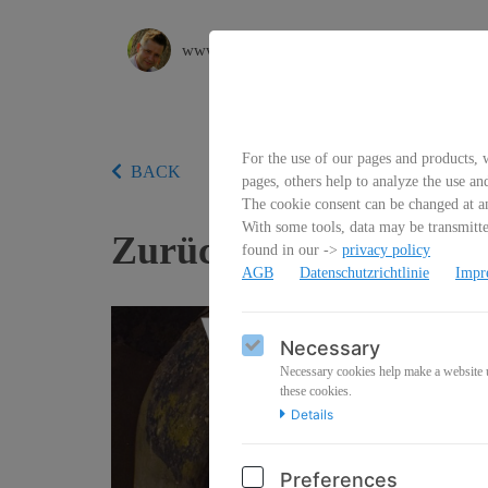
www.vadimtschenze.de
For the use of our pages and products, w
BACK
pages, others help to analyze the use an
The cookie consent can be changed at an
With some tools, data may be transmitted
Zurück in die Vergan
found in our ->
privacy policy
AGB
Datenschutzrichtlinie
Impr
Necessary
Necessary cookies help make a website us
these cookies.
Details
Preferences