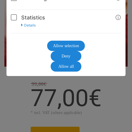
Statistics
Details
Allow selection
Deny
Allow all
99,00€
77,00€
* incl. VAT (where applicable)