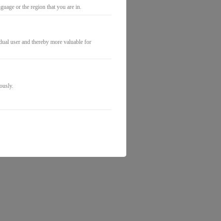
uage or the region that you are in.
idual user and thereby more valuable for
ously.