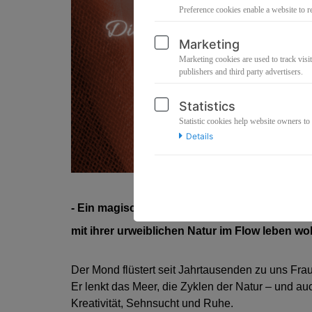
Preference cookies enable a website to r
Marketing
Marketing cookies are used to track visit
publishers and third party advertisers.
Statistics
Statistic cookies help website owners to
Details
- Ein magischer Workshop für Frauen, die di
mit ihrer urweiblichen Natur im Flow leben wol
Der Mond flüstert seit Jahrtausenden zu uns Fra
Er lenkt das Meer, die Zyklen der Natur – und a
Kreativität, Sehnsucht und Ruhe.