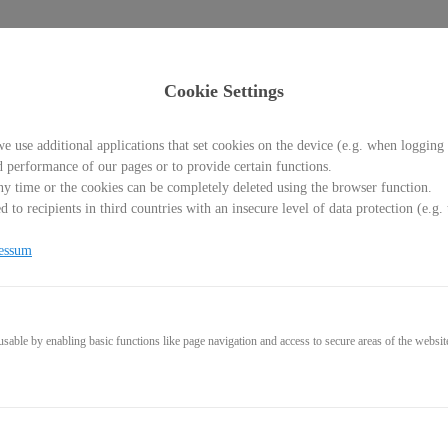
Cookie Settings
- Die verborgene Macht d
e use additional applications that set cookies on the device (e.g. when logging 
d performance of our pages or to provide certain functions.
y time or the cookies can be completely deleted using the browser function.
 to recipients in third countries with an insecure level of data protection (e.
essum
able by enabling basic functions like page navigation and access to secure areas of the websit
444,0
* incl. VAT (where applicable)