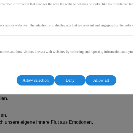
emember information that changes the way the website behaves or looks, like your preferred lang
GO TO CHECKOUT
ors across websites. The intention is to display ads that are relevant and engaging for the indiv
 understand how visitors interact with websites by collecting and reporting information anonym
Allow selection
Deny
Allow all
e Sprache der Mondin wieder verstehen und
len.
uen.
uch unsere eigene innere Flut aus Emotionen,