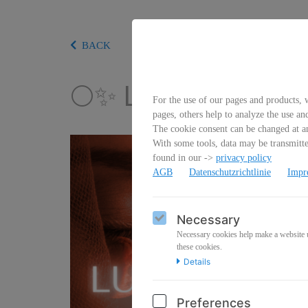
BACK
🌕✨ Luna Mystica 
For the use of our pages and products, w
pages, others help to analyze the use an
The cookie consent can be changed at an
With some tools, data may be transmitted
found in our ->
privacy policy
AGB
Datenschutzrichtlinie
Impr
Necessary
Necessary cookies help make a website us
these cookies.
Details
Preferences