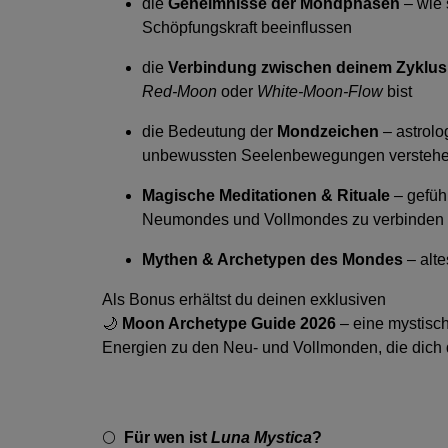
die
Geheimnisse der Mondphasen
– wie 
Schöpfungskraft beeinflussen
die
Verbindung zwischen deinem Zyklu
Red-Moon
oder
White-Moon-Flow
bist
die Bedeutung der
Mondzeichen
– astrolo
unbewussten Seelenbewegungen verstehen
Magische Meditationen & Rituale
– geführ
Neumondes und Vollmondes zu verbinden
Mythen & Archetypen des Mondes
– alte
Als Bonus erhältst du deinen exklusiven
🌙
Moon Archetype Guide 2026
– eine mystisc
Energien zu den Neu- und Vollmonden, die dich 
🌕
Für wen ist
Luna Mystica
?