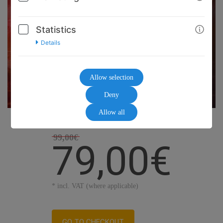
Statistics
Details
Allow selection
Deny
Allow all
99,00€
79,00€
* incl. VAT (where applicable)
GO TO CHECKOUT