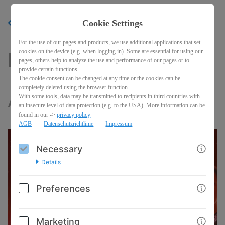
Cookie Settings
BACK
For the use of our pages and products, we use additional applications that set
cookies on the device (e.g. when logging in). Some are essential for using our
NIE WIEDER
pages, others help to analyze the use and performance of our pages or to
provide certain functions.
The cookie consent can be changed at any time or the cookies can be
completely deleted using the browser function.
AUSGELAUGT
With some tools, data may be transmitted to recipients in third countries with
an insecure level of data protection (e.g. to the USA). More information can be
found in our ->
privacy policy
AGB
Datenschutzrichtlinie
Impressum
Necessary
Details
Preferences
Marketing