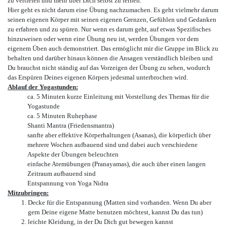
zu vertiefen und mehr über Dich selbst zu lernen.
Hier geht es nicht darum eine Übung nachzumachen. Es geht vielmehr darum
seinen eigenen Körper mit seinen eigenen Grenzen, Gefühlen und Gedanken
zu erfahren und zu spüren. Nur wenn es darum geht, auf etwas Spezifisches
hinzuweisen oder wenn eine Übung neu ist, werden Übungen vor dem
eigenem Üben auch demonstriert. Das ermöglicht mir die Gruppe im Blick zu
behalten und darüber hinaus können die Ansagen verständlich bleiben und
Du brauchst nicht ständig auf das Vorzeigen der Übung zu sehen, wodurch
das Erspüren Deines eigenen Körpers jedesmal unterbrochen wird.
Ablauf der Yogastunden:
ca. 5 Minuten kurze Einleitung mit Vorstellung des Themas für die
Yogastunde
ca. 5 Minuten Ruhephase
Shanti Mantra (Friedensmantra)
sanfte aber effektive Körperhaltungen (Asanas), die körperlich über
mehrere Wochen aufbauend sind und dabei auch verschiedene
Aspekte der Übungen beleuchten
einfache Atemübungen (Pranayamas), die auch über einen langen
Zeitraum aufbauend sind
Entspannung von Yoga Nidra
Mitzubringen:
Decke für die Entspannung (Matten sind vorhanden. Wenn Du aber
gern Deine eigene Matte benutzen möchtest, kannst Du das tun)
leichte Kleidung, in der Du Dich gut bewegen kannst