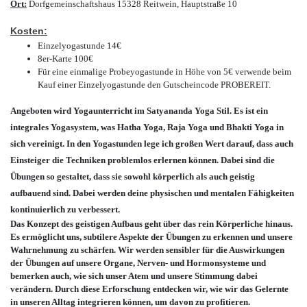
Ort:
Dorfgemeinschaftshaus 15328 Reitwein, Hauptstraße 10
Kosten:
Einzelyogastunde 14€
8er-Karte 100€
Für eine einmalige Probeyogastunde in Höhe von 5€ verwende beim
Kauf einer Einzelyogastunde den Gutscheincode PROBEREIT.
Angeboten wird Yogaunterricht im Satyananda Yoga Stil. Es ist ein
integrales Yogasystem, was Hatha Yoga, Raja Yoga und Bhakti Yoga in
sich vereinigt. In den Yogastunden lege ich großen Wert darauf, dass auch
Einsteiger die Techniken problemlos erlernen können. Dabei sind die
Übungen so gestaltet, dass sie sowohl körperlich als auch geistig
aufbauend sind. Dabei werden deine physischen und mentalen Fähigkeiten
kontinuierlich zu verbessert.
Das Konzept des geistigen Aufbaus geht über das rein Körperliche hinaus.
Es ermöglicht uns, subtilere Aspekte der Übungen zu erkennen und unsere
Wahrnehmung zu schärfen. Wir werden sensibler für die Auswirkungen
der Übungen auf unsere Organe, Nerven- und Hormonsysteme und
bemerken auch, wie sich unser Atem und unsere Stimmung dabei
verändern. Durch diese Erforschung entdecken wir, wie wir das Gelernte
in unseren Alltag integrieren können, um davon zu profitieren.