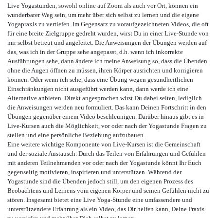
Live Yogastunden
, sowohl online auf Zoom als auch vor Ort,
können ein
wunderbarer Weg sein, um mehr über sich selbst zu lernen und die eigene
Yogapraxis zu vertiefen. Im Gegensatz zu voraufgezeichneten Videos, die oft
für eine breite Zielgruppe gedreht wurden, wirst Du in einer Live-Stunde von
mir selbst betreut und angeleitet. Die Anweisungen der Übungen werden auf
das, was ich in der Gruppe sehe angepasst, d.h. wenn ich inkorrekte
Ausführungen sehe, dann ändere ich meine Anweisung so, dass die Übenden
ohne die Augen öffnen zu müssen, ihren Körper ausrichten und korrigieren
können. Oder wenn ich sehe, dass eine Übung wegen gesundheitlichen
Einschränkungen nicht ausgeführt werden kann, dann werde ich eine
Alternative anbieten. Direkt angesprochen wirst Du dabei selten, lediglich
die Anweisungen werden neu formuliert. Das kann Deinen Fortschritt in den
Übungen gegenüber einem Video beschleunigen. Darüber hinaus gibt es in
Live-Kursen auch die Möglichkeit, vor oder nach der Yogastunde Fragen zu
stellen und eine persönliche Beziehung aufzubauen.
Eine weitere wichtige Komponente von Live-Kursen ist die Gemeinschaft
und der soziale Austausch. Durch das Teilen von Erfahrungen und Gefühlen
mit anderen Teilnehmenden vor oder nach der Yogastunde könnt Ihr Euch
gegenseitig motivieren, inspirieren und unterstützen. Während der
Yogastunde sind die Übenden jedoch still, um den eigenen Prozess des
Beobachtens und Lernens vom eigenen Körper und seinen Gefühlen nicht zu
stören. Insgesamt bietet eine Live Yoga-Stunde eine umfassendere und
unterstützendere Erfahrung als ein Video, das Dir helfen kann, Deine Praxis