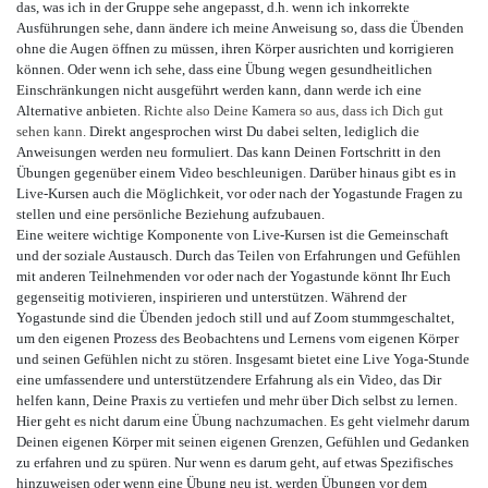
das, was ich in der Gruppe sehe angepasst, d.h. wenn ich inkorrekte
Ausführungen sehe, dann ändere ich meine Anweisung so, dass die Übenden
ohne die Augen öffnen zu müssen, ihren Körper ausrichten und korrigieren
können. Oder wenn ich sehe, dass eine Übung wegen gesundheitlichen
Einschränkungen nicht ausgeführt werden kann, dann werde ich eine
Alternative anbieten.
Richte also Deine Kamera so aus, dass ich Dich gut
sehen kann.
Direkt angesprochen wirst Du dabei selten, lediglich die
Anweisungen werden neu formuliert. Das kann Deinen Fortschritt in den
Übungen gegenüber einem Video beschleunigen. Darüber hinaus gibt es in
Live-Kursen auch die Möglichkeit, vor oder nach der Yogastunde Fragen zu
stellen und eine persönliche Beziehung aufzubauen.
Eine weitere wichtige Komponente von Live-Kursen ist die Gemeinschaft
und der soziale Austausch. Durch das Teilen von Erfahrungen und Gefühlen
mit anderen Teilnehmenden vor oder nach der Yogastunde könnt Ihr Euch
gegenseitig motivieren, inspirieren und unterstützen. Während der
Yogastunde sind die Übenden jedoch still und auf Zoom stummgeschaltet,
um den eigenen Prozess des Beobachtens und Lernens vom eigenen Körper
und seinen Gefühlen nicht zu stören. Insgesamt bietet eine Live Yoga-Stunde
eine umfassendere und unterstützendere Erfahrung als ein Video, das Dir
helfen kann, Deine Praxis zu vertiefen und mehr über Dich selbst zu lernen.
Hier geht es nicht darum eine Übung nachzumachen. Es geht vielmehr darum
Deinen eigenen Körper mit seinen eigenen Grenzen, Gefühlen und Gedanken
zu erfahren und zu spüren. Nur wenn es darum geht, auf etwas Spezifisches
hinzuweisen oder wenn eine Übung neu ist, werden Übungen vor dem