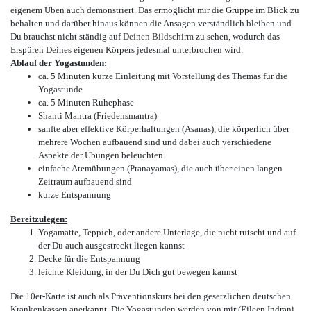
eigenem Üben auch demonstriert. Das ermöglicht mir die Gruppe im Blick zu
behalten und darüber hinaus können die Ansagen verständlich bleiben und
Du brauchst nicht ständig auf
Deinen Bildschirm 
zu sehen, wodurch das
Erspüren Deines eigenen Körpers jedesmal unterbrochen wird.
Ablauf der Yogastunden:
ca. 5 Minuten kurze Einleitung mit Vorstellung des Themas für die
Yogastunde
ca. 5 Minuten Ruhephase
Shanti Mantra (Friedensmantra)
sanfte aber effektive Körperhaltungen (Asanas), die körperlich über
mehrere Wochen aufbauend sind und dabei auch verschiedene
Aspekte der Übungen beleuchten
einfache Atemübungen (Pranayamas), die auch über einen langen
Zeitraum aufbauend sind
kurze Entspannung
Bereitzulegen:
Yogamatte, Teppich, oder andere Unterlage, die nicht rutscht und auf
der Du auch ausgestreckt liegen kannst
Decke für die Entspannung
leichte Kleidung, in der Du Dich gut bewegen kannst
Die 10er-Karte ist auch als Präventionskurs bei den gesetzlichen deutschen
Krankenkassen anerkannt. Die Yogastunden werden von mir (Eileen Indrani