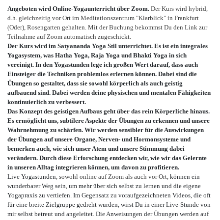
Angeboten wird Online-Yogaunterricht über Zoom.
Der Kurs wird hybrid, 
d.h. gleichzeitig vor Ort im Meditationszentrum "Klarblick" in Frankfurt 
(Oder), Rosengarten gehalten. Mit der Buchung bekommst Du den Link zur 
Teilnahme auf Zoom automatisch zugeschickt.
Der Kurs wird im Satyananda Yoga Stil unterrichtet. Es ist ein integrales
Yogasystem, was Hatha Yoga, Raja Yoga und Bhakti Yoga in sich
vereinigt. In den Yogastunden lege ich großen Wert darauf, dass auch
Einsteiger die Techniken problemlos erlernen können. Dabei sind die
Übungen so gestaltet, dass sie sowohl körperlich als auch geistig
aufbauend sind. Dabei werden deine physischen und mentalen Fähigkeiten
kontinuierlich zu verbessert.
Das Konzept des geistigen Aufbaus geht über das rein Körperliche hinaus.
Es ermöglicht uns, subtilere Aspekte der Übungen zu erkennen und unsere
Wahrnehmung zu schärfen. Wir werden sensibler für die Auswirkungen
der Übungen auf unsere Organe, Nerven- und Hormonsysteme und
bemerken auch, wie sich unser Atem und unsere Stimmung dabei
verändern. Durch diese Erforschung entdecken wir, wie wir das Gelernte
in unseren Alltag integrieren können, um davon zu profitieren.
Live Yogastunden
, sowohl online auf Zoom als auch vor Ort,
können ein
wunderbarer Weg sein, um mehr über sich selbst zu lernen und die eigene
Yogapraxis zu vertiefen. Im Gegensatz zu voraufgezeichneten Videos, die oft
für eine breite Zielgruppe gedreht wurden, wirst Du in einer Live-Stunde von
mir selbst betreut und angeleitet. Die Anweisungen der Übungen werden auf