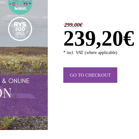
299,00€
239,20€
* incl. VAT (where applicable)
GO TO CHECKOUT