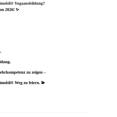
ogimobil® Yogaausbildung?
ion 2026! ✨
.
ldung.
 Lehrkompetenz zu zeigen –
imobil® Weg zu feiern. 💫