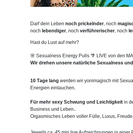
Darf dein Leben
noch prickelnder
, noch
magis
noch
lebendiger
, noch
verführerischer
, noch
le
Hast du Lust auf mehr?
🌸 Sexualness Energy Pulls 🌴 LIVE von den 
Wir drehen unsere natürliche Sexualness und
10 Tage
lang
werden wir yonimagisch mit Sexual
Energien eintauchen.
Für mehr sexy Schwung und Leichtigkeit
in d
Business und Leben..
Orgasmisches Leben voller Fülle, Luxus, Freude,
Jeweils ca. 45 min live Aufzeichnungen in einer