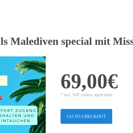
ls Malediven special mit Mis
69,00€
* incl. VAT (where applicable)
GO TO CHECKOUT