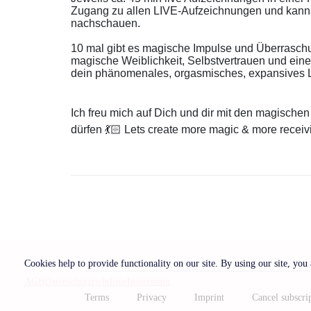
Zugang zu allen LIVE-Aufzeichnungen und kannst s
nachschauen.
10 mal gibt es magische Impulse und Überraschu
magische Weiblichkeit, Selbstvertrauen und eine
dein phänomenales, orgasmisches, expansives 
Ich freu mich auf Dich und dir mit den magische
dürfen 💃🏻 Lets create more magic & more receiv
Cookies help to provide functionality on our site. By using our site, you
AGB
Datenschutzrichtlinie
Impressum
Terms
Privacy
Imprint
Cancel subscri