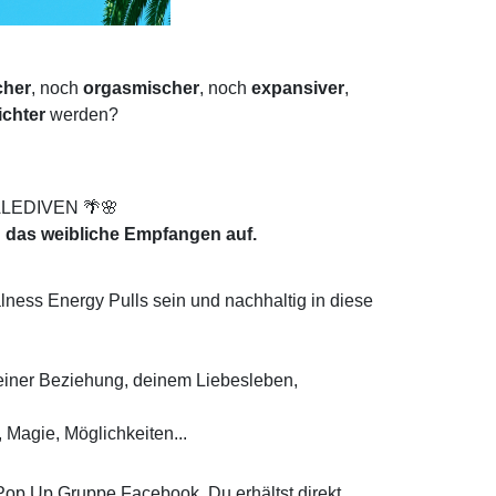
cher
, noch
o
rgasmischer
, noch
e
xpansiver
,
ichter
werden?
MALEDIVEN 🌴🌸
 das weibliche Empfangen auf.
ness Energy Pulls sein und nachhaltig in diese
einer Beziehung, deinem Liebesleben,
 Magie, Möglichkeiten...
 Pop Up Gruppe Facebook. Du erhältst direkt