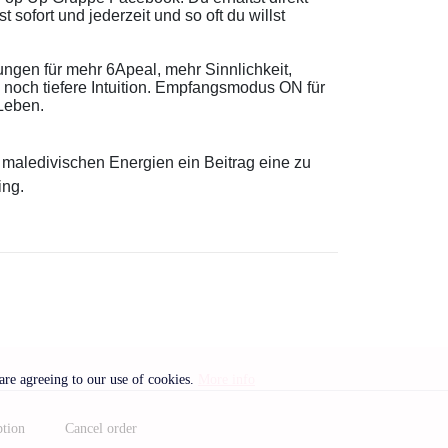
ofort und jederzeit und so oft du willst
ngen für mehr 6Apeal, mehr Sinnlichkeit,
 noch tiefere Intuition. Empfangsmodus ON für
Leben.
n maledivischen Energien ein Beitrag eine zu
ing.
 are agreeing to our use of cookies.
More info
ption
Cancel order