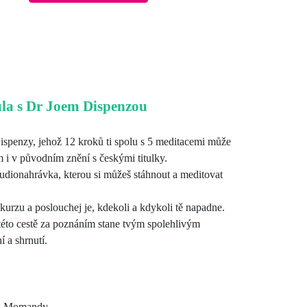
ula s Dr Joem Dispenzou
ispenzy, jehož 12 kroků ti spolu s 5 meditacemi může
 i v původním znění s českými titulky.
audionahrávka, kterou si můžeš stáhnout a meditovat
kurzu a poslouchej je, kdekoli a kdykoli tě napadne.
 této cestě za poznáním stane tvým spolehlivým
 a shrnutí.
z Momandy