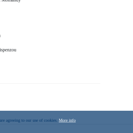
u
ispenzou
 are agreeing to our use of cookies.
More info