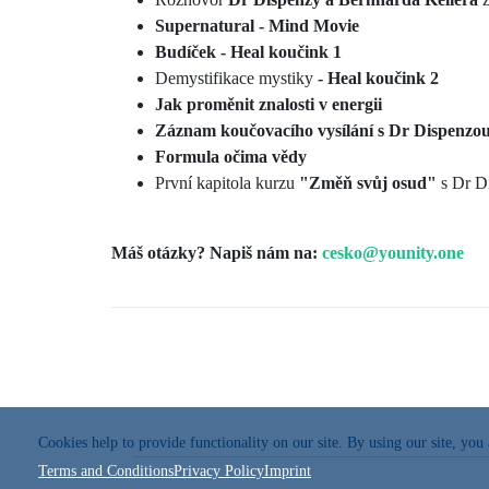
Supernatural - Mind Movie
Budíček - Heal koučink 1
Demystifikace mystiky
- Heal koučink 2
Jak proměnit znalosti v energii
Záznam koučovacího vysílání s Dr Dispenzo
Formula očima vědy
První kapitola kurzu
"Změň svůj osud"
s Dr D
Máš otázky?
Napiš nám na:
cesko@younity.one
Cookies help to provide functionality on our site. By using our site, you
Terms and Conditions
Privacy Policy
Imprint