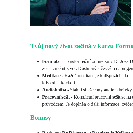
Tvůj nový život začíná v kurzu Form
Formula
- Transformační online kurz Dr Joea D
zcela změnit život. Dostupný s českým dabingem
Meditace
- Každá meditace je k dispozici jako 
kdykoli a kdekoli.
Audiokniha
- Stáhni si všechny audionahrávky 
Pracovní sešit
-
Kompletní pracovní sešit se na
průvodcem! Je doplněn o další informace, cvičení
Bonusy
Rozhovor
Dr Dispenzy a Bernharda Kellera