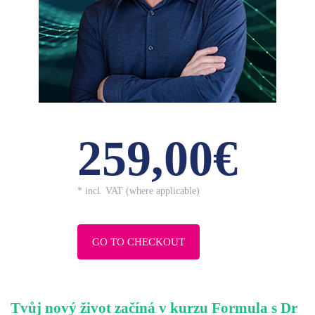
259,00€
* incl. VAT (where applicable)
GO TO CHECKOUT
Tvůj nový život začíná v kurzu Formula s Dr