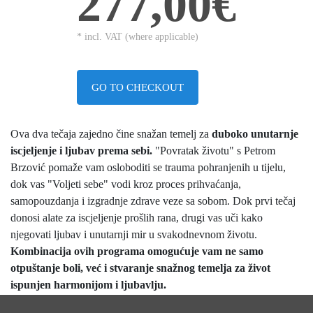
277,00€
* incl. VAT (where applicable)
GO TO CHECKOUT
Ova dva tečaja zajedno čine snažan temelj za
duboko unutarnje
iscjeljenje i ljubav prema sebi.
"Povratak životu" s Petrom
Brzović pomaže vam osloboditi se trauma pohranjenih u tijelu,
dok vas "Voljeti sebe" vodi kroz proces prihvaćanja,
samopouzdanja i izgradnje zdrave veze sa sobom. Dok prvi tečaj
donosi alate za iscjeljenje prošlih rana, drugi vas uči kako
njegovati ljubav i unutarnji mir u svakodnevnom životu.
Kombinacija ovih programa omogućuje vam ne samo
otpuštanje boli, već i stvaranje snažnog temelja za život
ispunjen harmonijom i ljubavlju.