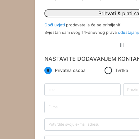
Prihvati & plati s
Opći uvjeti
prodavatelja će se primijeniti
Svjestan sam svog 14-dnevnog prava
odustajanj
ili
NASTAVITE DODAVANJEM KONTA
Privatna osoba
Tvrtka