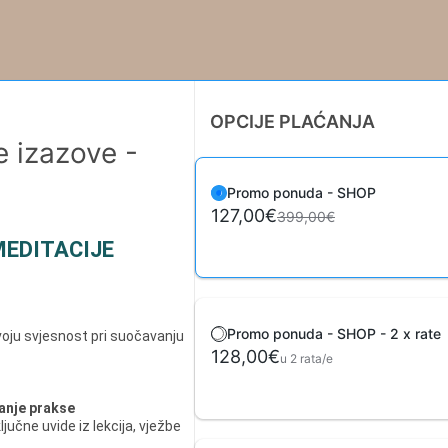
OPCIJE PLAĆANJA
e izazove -
Promo ponuda - SHOP
127,00€
399,00€
MEDITACIJE
Promo ponuda - SHOP - 2 x rate
svoju svjesnost pri suočavanju
128,00€
u 2 rata/e
vanje prakse
jučne uvide iz lekcija, vježbe