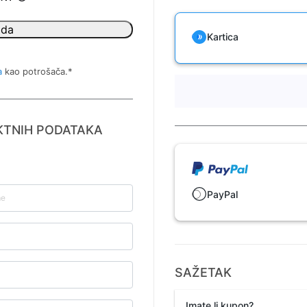
ada
Kartica
a
kao potrošača.
*
KTNIH PODATAKA
PayPal
SAŽETAK
Imate li kupon?