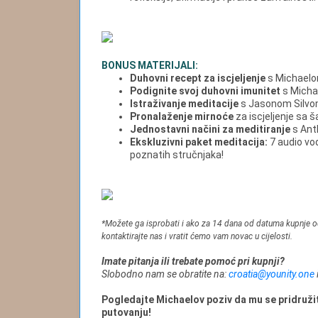
BONUS MATERIJALI:
Duhovni recept za iscjeljenje
s Michaelo
Podignite svoj duhovni imunitet
s Micha
Istraživanje meditacije
s Jasonom Silv
Pronalaženje mirnoće
za iscjeljenje sa
Jednostavni načini za meditiranje
s Ant
Ekskluzivni paket meditacija:
7 audio vo
poznatih stručnjaka!
*Možete ga isprobati i ako za 14 dana od datuma kupnje odl
kontaktirajte nas i vratit ćemo vam novac u cijelosti.
Imate pitanja ili trebate pomoć pri kupnji?
Slobodno nam se obratite na:
croatia@younity.one
Pogledajte Michaelov poziv da mu se pridruž
putovanju!