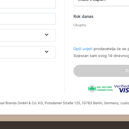
Promotivni kod
Rok danas
Ukupno
Opći uvjeti
prodavatelja će se p
Svjestan sam svog 14-dnevno
P
ersal Brands GmbH & Co. KG, Potsdamer Straße 125, 10783 Berlin, Germany, cust