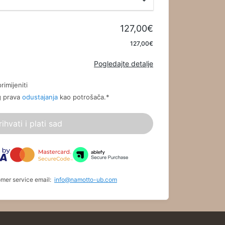
127,00€
Primijeni
127,00€
Pogledajte detalje
rimijeniti
g prava
odustajanja
kao potrošača.
*
rihvati i plati sad
omer service email:
info@namotto-ub.com