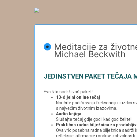
Meditacije za životn
Michael Beckwith
JEDINSTVEN PAKET TEČAJA 
Evo što sadrži vaš paket!
10-dijelni online tečaj
Naučite podići svoju frekvenciju i uzdići 
s najvećim životnim izazovima.
Audio knjiga
Slušajte tečaj gdje god i kad god želite!
Praktična
radna bilježnica za produblji
Ova vrlo posebna radna bilježnica sadrži kl
refleksije, afirmacije i prakse zahvalnosti.