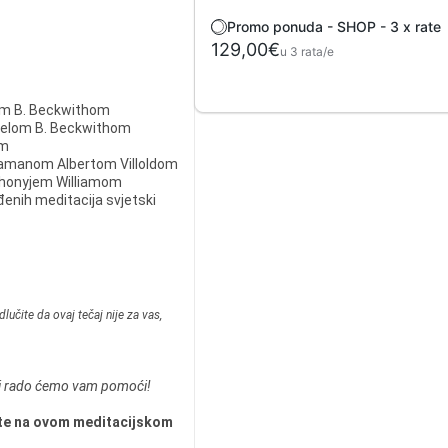
Promo ponuda - SHOP - 3 x rate
129,00€
u 3 rata/e
m B. Beckwithom
elom B. Beckwithom
om
 šamanom Albertom Villoldom
honyjem Williamom
đenih meditacija svjetski
učite da ovaj tečaj nije za vas,
i rado ćemo vam pomoći!
ite na ovom meditacijskom