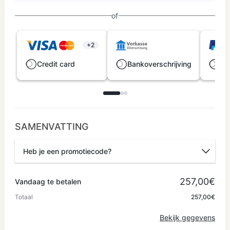
of
+2
Credit card
Bankoverschrijving
Pa
SAMENVATTING
Heb je een promotiecode?
Kortingscode
257,00€
Vandaag te betalen
Totaal
257,00€
Toepassen
Bekijk gegevens