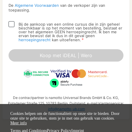
De
Algemene Voorwaarden
van de verkoper zijn van
toepassing.
Bij de aankoop van een online cursus die in zijn geheel
beschikbaar is op het moment van bestelling, bestaat er
over het algemeen GEEN herroepingrecht. Ik ben me
ervan bewust dat ik dus in dit geval geen
*
herroepingsrecht
kan uitoefenen.
Koop met iDEAL | Wero
De contractpartner is namotto Universal Brands GmbH & Co. KG,
Potsdamer Straße 125, 10783 Berlijn, Duitsland, e-mail klantenservice:
info@namotto-ub.com
Cookies helpen om de functionaliteit op onze site te bieden. Door
onze site te gebruiken, stem je in met ons gebruik van cookies.
Meer info
Terms and Conditions
Privacy Policy
Imprint